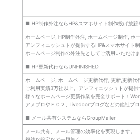
■ HP制作外注ならHP&スマホサイト制作投げ放題サー
ホームページ, HP制作外注, ホームページ制作, ホー
アンフィニッシュトが提供するHP&スマホサイト
ホームページ制作の外注先としてご活用いただけ
■ HP更新代行ならUNFINISHED
ホームページ, ホームページ更新代行, 更新,更新代行, 格
ご利用実績3万社以上。アンフィニッシュトが提供
様々なホームページ更新作業を完全サポート！Word
アメブロやＦＣ２、livedoorブログなどの他社
■ メール共有システムならGroupMailer
メール共有、メール管理の効率化を実現します。
複雑な設定など一切無く、