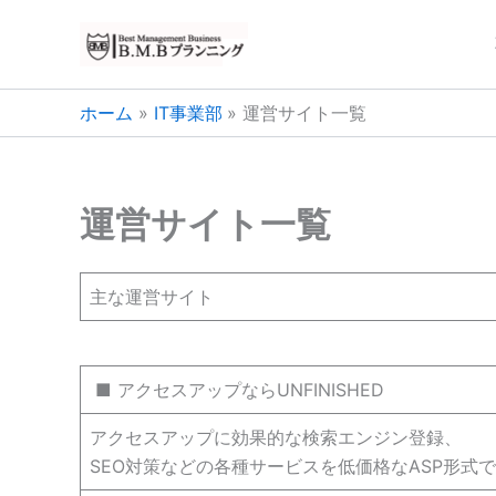
内
容
を
ス
ホーム
IT事業部
運営サイト一覧
キ
ッ
プ
運営サイト一覧
主な運営サイト
■ アクセスアップならUNFINISHED
アクセスアップに効果的な検索エンジン登録、
SEO対策などの各種サービスを低価格なASP形式